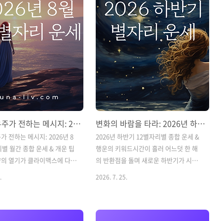
은 단순히 불운을 뜻하지 않
바로 내 출생 차트 속 '화성 별자리'에 숨
성의 시련을 견뎌내고 통과한
어 있습니다.오늘은 4대 원소(불, 흙, 바
 인생 후반부에 절대 흔들리지
람, 물)별 화성 별자리가 가진 고유한 추진
 가장 강력한 무기가 됩니다.
력과 행동 스타일, 그리고 효과적인 에너
원소(불, 흙, 바람, 물)별 토성
지 활용법을 알아보겠습니다. 💡 내 화성
진 인생 과제와 성숙의 비밀
별자리(Mars Sign), 어디서 확인할 수 있
습니다. 💡 내 토성 별자리
나요?생년월일과 태어난 시를 입력..
gn),..
한여름 우주가 전하는 메시지: 2026년 8월 12별자리별 월간 종합 운세 & 개운 팁
변화의 바람을 타라: 2026년 하반기 12별자리별 종합 운세 & 행운의 키워드
가 전하는 메시지: 2026년 8
2026년 하반기 12별자리별 종합 운세 &
리별 월간 종합 운세 & 개운 팁
행운의 키워드시간이 흘러 어느덧 한 해
양의 열기가 클라이맥스에 다다
의 반환점을 돌며 새로운 하반기가 시작
 시작되었습니다. 점성술에서
되었습니다. 상반기 동안 열심히 씨앗을
.
2026. 7. 25.
이 자신의 고향인 '사자자리
심고 밭을 갈았다면, 하반기는 행성들의
 머무르며 황도 12궁 중 가장 강
대대적인 이동과 함께 그 결과물을 수확
과 주도권, 자신감을 세상에
하거나 삶의 커다란 방향을 전환하는 중
기입니다.상반기 동안 고민하거
요한 시기입니다. 점성술에서 우주의 흐