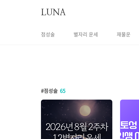
본문 바로가기
LUNA
점성술
별자리 운세
재물운
점성술
65