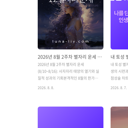
2026년 8월 2주차 별자리 운세 (8/10~8/16): 사자자리 태양의 열기와 실질적 성과의 기회
2026년 8월 2주차 별자리 운세
내 토성 별자
(8/10~8/16): 사자자리 태양의 열기와 실
생의 시련과
질적 성과의 기회본격적인 8월의 한가운
점성술 차트
데로 들어서는 2026년 8월 2주차(8월 10
과 추진력'이
2026. 8. 8.
2026. 8. 7.
일 ~ 8월 16일)가 시작됩니다.이번 주는
훈련시키는 
사자자리에 위치한 태양의 강력한 에너지
역할을 하
와 함께, 그동안 머릿속으로만 구상하던
별자리와 
계획을 세상 밖으로 당당하게 끌어내기
자꾸 걸림돌
가장 좋은 시기입니다. 다만 의욕이 앞서
거나, 유독
타인과의 관계에서 주도권 다툼이 생기지
가는 분야를