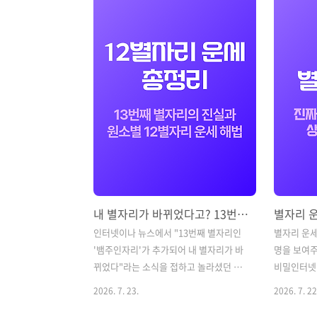
성(Venus)'입니다."왜 나는 특정 유형의
나 아껴두었
사람에게만 자꾸 끌릴까?", "내 연애 스타
나라는 사
일과 진짜 매력은 뭘까?"라는 궁금증이
더없이 좋은 
든다면 내 출생 차트에서 '금성 별자리'를
별자리에게
확인해야 합니다.오늘은 4대 원소(불, 흙,
을 끌어당
바람, 물)별 금성 별자리가 가진 연애 스타
다.(※ 본 
일과 타고난 매력 포인트에 대해 알아보
준)'와 '상
겠습니다. 💡 내 금성 별자리 확인하는 법
하므로, 두
생년월일과 태어난 시를 입..
정확한 지도
상승궁 찾기1.
내 별자리가 바뀌었다고? 13번째 별자리의 진실과 12별자리 운세 총정리
인터넷이나 뉴스에서 "13번째 별자리인
별자리 운세
'뱀주인자리'가 추가되어 내 별자리가 바
명을 보여주는
뀌었다"라는 소식을 접하고 놀라셨던 적
비밀인터넷이
이 있으신가요? "나는 평생 사자자리인
삼아 "이번
2026. 7. 23.
2026. 7. 22
줄 알고 살았는데 갑자기 게자리라니?",
이 있으실 