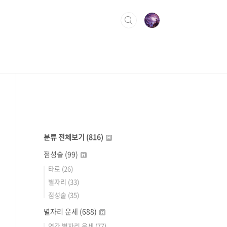
분류 전체보기
(816)
점성술
(99)
타로
(26)
별자리
(33)
점성술
(35)
별자리 운세
(688)
연간 별자리 운세
(77)