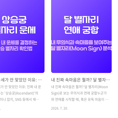
던 열정을 밖으로 표출하고,
름을 읽는 것은 기상예보를 확인하는 것
람의 브랜드 가치를 올리기에
과 같습니다. 비가 올 것을 미리 알면 우산
달입니다. 8월 한 달 동안 12
을 준비하고, 맑은 바람이 불어올 때 배를
 펼쳐질 우주의 에너지와 행운
띄우듯, 우주의 에너지를 미리 파악하는
기는 비결을 총정리해 드립니
것은 삶의 성공 확률을 비약적으로 높여
운세는 '태양 별자리(생일 기
줍니다.오늘은 불, 땅, 바람, 물 4대 원소
승궁(Ascendant)' 모두에 해당
로 나누어 살펴보는 12별자리 전체의 하
 별자리를 함께 읽으시면 더욱
반기 핵심 운세 흐름과 행운을 끌어당기
를 얻으실 수 있습니다.) 나의
는 비책을 총정리해 드립니다.(※ 본 운세
 ?..
는 '태양 별자리(생일 기준)'와 '상..
별자리 운세가 안 맞았던 이유: 진짜 내 운명을 보여주는 '상승궁(Ascendant)'의 비밀
내 진짜 속마음은 뭘까? 달 별자리(Moon Sign)로 보는 무의식과 연애 궁합
가 안 맞았던 이유: 진짜 내 운
내 진짜 속마음은 뭘까? 달 별자리(Moon
 '상승궁(Ascendant)'의
Sign)로 보는 무의식과 연애 궁합누군가
나 잡지, SNS 등에서 재미
와 연애를 시작할 때, 혹은 유독 마음이 잘
 달 별자리 운세"를 찾아본 적
통하는 사람을 만났을 때 "우리 별자리 궁
.
2026. 7. 20.
겁니다. 그런데 글을 읽으면서
합이 잘 맞나?" 하고 찾아보신 적이 있을