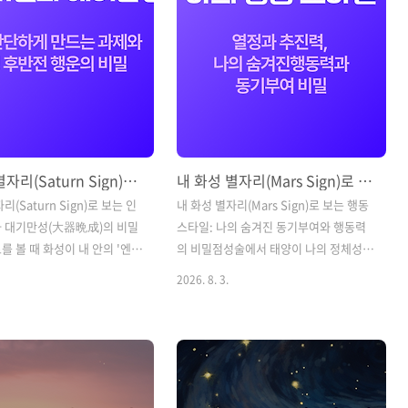
내 토성 별자리(Saturn Sign)로 보는 인생의 시련과 대기만성(大器晩成)의 비밀
내 화성 별자리(Mars Sign)로 보는 행동 스타일: 나의 숨겨진 동기부여와 행동력의 비밀
리(Saturn Sign)로 보는 인
내 화성 별자리(Mars Sign)로 보는 행동
 대기만성(大器晩成)의 비밀
스타일: 나의 숨겨진 동기부여와 행동력
를 볼 때 화성이 내 안의 '엔진
의 비밀점성술에서 태양이 나의 정체성,
라면, 토성(Saturn)은 나를
금성이 사랑과 미(美)를 나타낸다면, 화성
2026. 8. 3.
'엄격한 스승이자 브레이크'
(Mars)은 내 안의 '에너지와 야망, 추진
는 행성입니다.토성이 위치한
력, 그리고 행동 방식'을 담당하는 행성입
하우스는 내 삶에서 이상하게
니다."나는 왜 일을 시작할 때 이렇게 행
이 생기거나, 부담감을 느끼
동할까?", "스트레스를 받을 때 나는 어떻
 남들보다 노력이 더 많이 들어
게 분출할까?", "나를 진짜 움직이게 만드
 가리키는데요. 하지만 점성
는 동기부여는 뭘까?"라는 질문의 답은