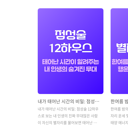
"그럼 내가 알던 운세는 다 틀린 건가?"
"연애운이 
하며 혼란스러우셨을 텐데요.결론부터 말
하지?", 
씀드리면, 점성술에서 당신의 별자리는
은 텅 빌까
바뀌지 않았으며 여전히 전통적인 '12별
이 한두 번
자리(황도 12궁)' 체계가 정답입니다.오
은 바로 우
늘은 13번째 별자리 해프닝에 관한 명쾌
굳게 믿고 
한 상식과 함께, 12개 별자리 전체의 핵심
별자리)로만
성향 및 운세 흐름을 한눈에 파악할 수 있
서양 점성술
는 가이드를 정리해 드리겠습니다. 1. 13
밀한 사주 
번째 별자리 '뱀주인자리', 정말 내 별자
리보다 훨
리가 바뀐 걸까?몇 년 전 언론을 통해 "지
따로 있습니
구 자전축의 세차운동 때문에 황도상에
쪽 지평선 
뱀주인자리(Ophiuchus..
궁(Ascen..
내가 태어난 시간의 비밀: 점성술 12하우스로 보는 내 인생의 진짜 무대
내가 태어난 시간의 비밀: 점성술 12하우
한여름 밤의 
스로 보는 내 인생의 진짜 무대많은 사람
자리 운세 
이 자신의 별자리를 물어보면 태어난 양
태양 에너지