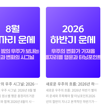
좋다는데 나는 왜 이렇게 조용
겁니다. 그런데 "우리는 별자리 궁합이 좋
"재물운이 대박 난다는데 왜 지갑
다는데 왜 만나기만 하면 이렇게 감정적
?" 하며 고개를 갸웃했던 경험
으로 부딪칠까?" 하며 의아해했던 경험도
쯤은 있으셨을 텐데요. 그 비밀
있으실 텐데요. 그 비밀은 바로 '달 별자리
리가 그동안 '나의 별자리'라고
(Moon Sign)'에 있습니다. 우리가 보통
있었던 태양 별자리(생일 기준
알고 있는 별자리는 태양이 머물렀던 위
 운세를 보았기 때문입니다.
치를 뜻하는 '태양 별자리'로, 사회적 자
에서 실제 운세 흐름이나 정
아와 겉모습을 뜻합니다. 반면, 내가 태어
상담을 진행할 때는 태양 별자
난 순간 달이 머물렀던 '달 별자리'는 나의
씬 중요하게 들여다보는 기준이
무의식, 본능적인 감정, 그리고 사랑을 느
다. 바로 내가 태어난 순간 동
끼고 표현하는 진짜 속마음을 상징합니
위로 떠 오르던 별자리인 '상승
다. 오늘은 내 연애 스타일의 숨은 열쇠이
자 ..
한여름 밤의 우주 시그널: 2026년 8월 별자리 운세 및 원소별 행운 총정리
새로운 우주의 흐름: 2026년 하반기 별자리 운세와 주목해야 할 터닝포인트
우주 시그널: 2026년 8월 별
새로운 우주의 흐름: 2026년 하반기 별자
및 원소별 행운 총정리뜨거운
리 운세와 주목해야 할 터닝포인트2026
와 함께 2026년 8월이 시작되
년의 절반이 지나고 본격적인 하반기가