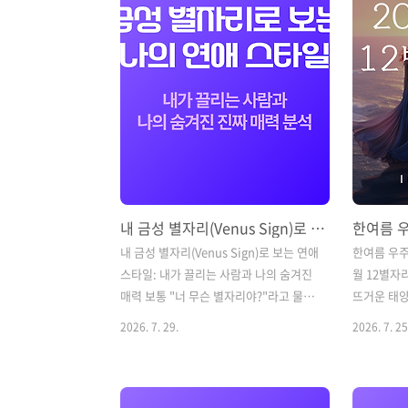
않도록 '자신감과 배려의 균형'을 잡는 것
술에서 토성
이 핵심입니다.우주의 행성 배치가 전하
습니다. 토
는 12별자리별 상세 운세와 실전 디렉션
분야야말로
을 확인해 보세요! 🔮 2026년 8월 2주차
않는 나만의
(8/10 ~ 8/16) 12별자리별 상세 운세♈
오늘은 4대 
양자리 (3/21 ~ 4/19)총운: 창의력과 열정
별자리가 가
이 샘솟는 주간입니다. 업무나 개인 프..
을 알아보겠
(Saturn Si
내 금성 별자리(Venus Sign)로 보는 연애 스타일: 내가 끌리는 사람과 나의 숨겨진 매력
내 금성 별자리(Venus Sign)로 보는 연애
한여름 우주
스타일: 내가 끌리는 사람과 나의 숨겨진
월 12별자
매력 보통 "너 무슨 별자리야?"라고 물을
뜨거운 태
때 말하는 별자리는 태어난 날짜 기준의
르는 8월이
2026. 7. 29.
2026. 7. 25
'태양 별자리(Sun Sign)'입니다. 태양 별
8월은 태양
자리가 나의 자아와 전반적인 인생 방향
(Leo)'에
을 뜻한다면, 점성술에서 사랑과 미(美),
력한 생명력
끌림, 연애관을 담당하는 행성은 바로 '금
내뿜는 시