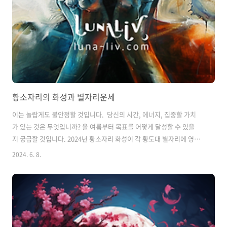
황소자리의 화성과 별자리운세
이는 놀랍게도 불안정할 것입니다. 당신의 시간, 에너지, 집중할 가치
가 있는 것은 무엇입니까? 올 여름부터 목표를 어떻게 달성할 수 있을
지 궁금할 것입니다. 2024년 황소자리 화성이 각 황도대 별자리에 영향
을 미치기 때문에 실현하기가 더 쉬울 수 있습니다. 시간을 내어 주요 우
2024. 6. 8.
선순위에 집중함으로써 황소자리 화성은 당신이 마음속에 두는 모든 것
을 꾸준히 쪼개어 버릴 수 있도록 도와줄 수 있습니다. 6월 9일 오전 12
시 34분(ET)에 화성이 황소자리에 진입할 때 속도를 늦추세요. 지금부
터 7월 20일까지 황소자리의 화성은 집단이 자신의 추구에 더 주의를 기
울이도록 격려할 것입니다. 이것이 보편적인 영향을 미칠지라도 황소자
리의 화성은 황소자리, 사자자리, 전갈자리, 물병자리와 같은 고정 별자