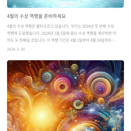
4월의 수성 역행을 준비하세요
4월의 수성 역행은 불타오르고 있습니다. 우리는 2024년 첫 번째 수성
역행에 도달했습니다. 2024년 1월 1일에 끝난 수성 역행을 계산하면 아
마도 두 번째일 것입니다. 이 역행 기간은 4월 1일부터 4월 24일까지입
니다. 점성술에 관한 많은 대화. 모르는 사람들을 위해 설명하자면, 수성
2024. 3. 30.
역행은 당시 행성과 지구 사이의 특정 각도로 인해 수성이 하늘에서 뒤로
움직이는 것처럼 보이는 현상입니다. 이 사건은 지난 몇 년 동안 팝 점성
술에서 상당한 주목을 받아 왔으며 많은 천문광들이 수성 역행의 개념에
익숙하겠지만 이 특별한 이동은 특히 복잡할 것입니다. 당신이 알아야 할
사항은 다음과 같습니다. 수성 역행이란? 점성가 쥘 페라리(Jules
Ferrari)는 수성 역행을 "지구의 관점에서 볼 때 우리가 태..