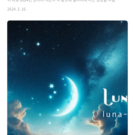
논의할 때입니다. 춘분의 순간에 일어나는 이것은 계절적 변화 그 이상입
2024. 3. 16.
니다. 즉, 점성학적 새해입니다. 양자리는 조디악 휠의 첫 번째 별자리이
기 때문에 항상 슬레이트를 깨끗하게 닦아내고 새로운 시작을 받아들일
수 있는 힘을 실어줍니다. 1월에 새해 결심을 어겼다면 누가 신경쓰나요?
진짜 "새해"는 3월 19일 정확히 오후 11시 6분(동부 표준시 기준)에 태양
이 양자리에 들어갈 때 일어난다는 것을 모두가 알고 있습니다. 이번 시
즌은 혼란과 변화로 가득 차 있으니 기분이 더 좋아지고 더 빨라질..