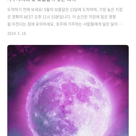
도약하기 전에 보세요! 5월의 보름달은 23일에 도착하며, 가장 높은 지점
은 정확히 AEST 오후 11시 53분입니다. 이 순간은 직장에 많은 영향
을 미친다는 점에 유의하세요. 호주에 거주하는 사람들에게 달은 달이 가
장 높은 지점에 도달하기 불과 몇 시간 전인 오후 9시에 전갈자리에서 사
2024. 5. 18.
수자리로 건너갈 것입니다. 따라서 이 달은 기술적으로 불타는 사수자리
에 있지만 우리는 의심할 여지없이 전갈자리의 영향도 느낄 것입니다. 꽃
의 달(Flower Moon)이라고도 알려진 이 달은 식민지와 아메리카 원주
민의 기원에서 이름을 따왔습니다. 북반구에 사는 사람들에게 이 달은 꽃
이 피기에 충분히 따뜻했던 지점을 알리는 경향이 있었습니다. 사수자리
의 보름달에서 무엇을 기대할 수 있나요?Moon Cycle은 바로 순환입..