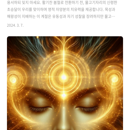
용서하되 잊지 마세요. 활기찬 봄철로 전환하기 전, 물고기자리의 신령한
초승달이 우리를 맞이하며 영적 자양분의 치유력을 제공합니다. 목성과
해왕성이 지배하는 이 계절은 유동성과 자기 성찰을 장려하지만 물고기
자리의 초승달이 각 황도대 별자리에 어떤 영향을 미칠지 궁금하다면 다
2024. 3. 7.
차원성과 깊은 감정 탐구의 기간을 표시합니다. 물이라는 요소는 우리의
직관과 정서적 저류를 표현하는 반면, 물고기자리의 가변적인 물은 다양
한 존재 상태를 통해 흐르는 능력에 대해 이야기합니다. 우리가 더 높은
의식 상태에 굴복할수록 우리는 우리 자신의 마법에 더 많이 몰입할 수
있습니다. 물고기자리를 통과하는 태양의 이동은 점성학적 해의 정점을
가져오며, 이는 황도대를 통한 연간 여행을 성찰해야 할 더 많은 이유가
됩니다. 더 높은 관..