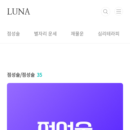
본문 바로가기
LUNA
점성술
별자리 운세
재물운
심리테라피
점성술/점성술
35