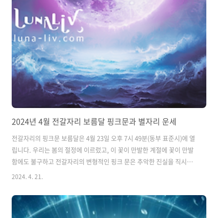
2024년 4월 전갈자리 보름달 핑크문과 별자리 운세
전갈자리의 핑크문 보름달은 4월 23일 오후 7시 49분(동부 표준시)에 열
립니다. 우리는 봄의 절정에 이르렀고, 이 꽃이 만발한 계절에 꽃이 만발
함에도 불구하고 전갈자리의 변형적인 핑크 문은 추악한 진실을 직시하
고 그림자 측면을 받아들이도록 손짓합니다. 전갈자리의 전체가 각 조디
2024. 4. 21.
악 표지판에 어떤 영향을 미칠지 궁금하다면 검토를 위해 예정된 모든 것
이 이유가 있어서 다시 떠오르고 있다는 점에 유의하는 것이 중요합니다.
이 고정된 물 별자리는 강렬함과 멈출 수 없는 열정으로 잘 알려져 있으