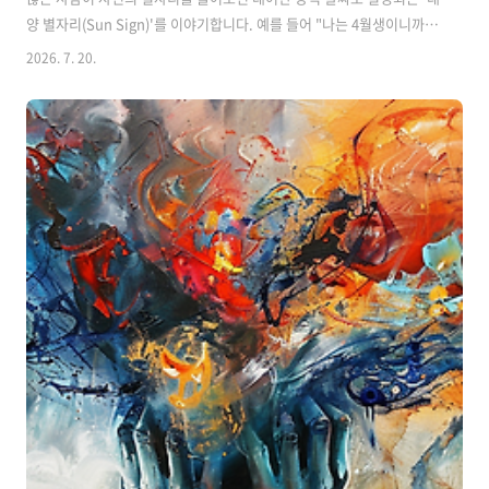
양 별자리(Sun Sign)'를 이야기합니다. 예를 들어 "나는 4월생이니까 양
자리야"라고 말하는 식이죠. 하지만 막상 사주 상담이나 심도 있는 점성
2026. 7. 20.
술 분석을 해보면, 같은 날에 태어났음에도 불구하고 성격, 재물운, 결혼
관이 완전히 다른 경우를 자주 보게 됩니다. 그 비밀을 풀 수 있는 열쇠가
바로 '태어난 시간'에 있습니다. 점성술에서는 태어난 시간에 따라 하늘
의 공간을 12개의 구역으로 나누는데, 이를 '12하우스(House)'라고 부
릅니다. 별자리가 내가 가진 '성격과 재능'이라면, 하우스는 그 재능이 펼
쳐지는 '인생의 구체적인 무대'입니다. 오늘은 내 출생 ..