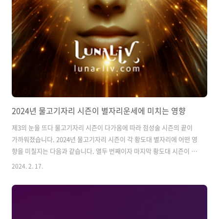
2024년 물고기자리 시즌이 별자리운세에 미치는 영향
제3의 눈을 뜨다 물고기자리 시즌이 다가옴에 따라 점성술 시즌의 끝이
가까워졌습니다. 2024년 물고기자리 시즌이 각 황도대 별자리에 어떤 영
향을 미칠지는 다음과 같습니다. 열두 번째이자 마지막 황도대 시즌이 초
영적인 시즌이 될 것이기 때문입니다. 물고기자리 시즌에는 직관력이 높
2024. 2. 17.
아져 세계 사이를 떠도는 듯한 느낌을 받을 수 있습니다. 2월 18일 오후
11시 13분(ET)에 태양이 물고기자리에 들어갈 때 신비주의가 시작됩니
다. 태양광은 물고기자리의 공동 통치자인 목성과 해왕성에 답할 것입니
다. 물고기자리 시즌은 이 두 가지 행성의 영향 덕분에 명백히 낙관적이