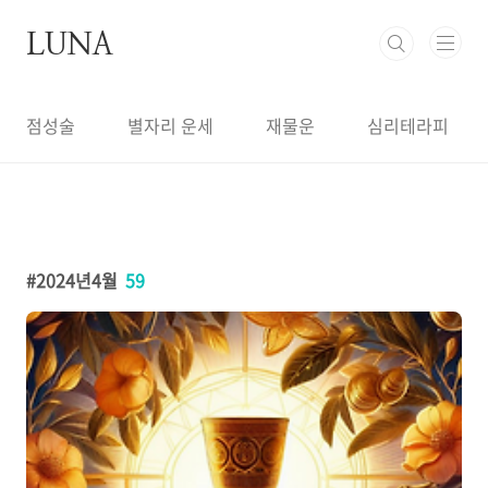
본문 바로가기
LUNA
점성술
별자리 운세
재물운
심리테라피
2024년4월
59