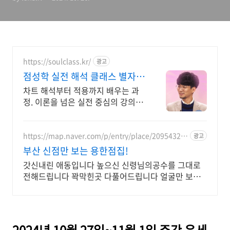
https://soulclass.kr/
광고
점성학 실전 해석 클래스 별자리
로 보는 나
차트 해석부터 적용까지 배우는 과
정. 이론을 넘은 실전 중심의 강의 별
자리로 나의 성향을 이해해보세요.
https://map.naver.com/p/entry/place/20954329
광고
92
부산 신점만 보는 용한점집!
갓신내린 애동입니다 높으신 신령님의공수를 그대로
전해드립니다 꽉막힌곳 다풀어드립니다 얼굴만 보면
점사가 나옵니다 향만 켜주세요 신의 말씀을 그대로 전
해 드리겠습니다