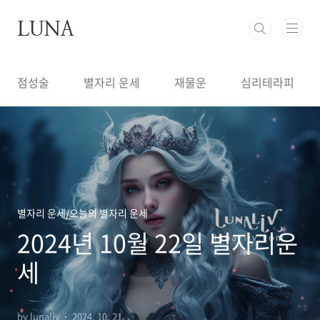
본문 바로가기
LUNA
점성술
별자리 운세
재물운
심리테라피
별자리 운세/오늘의 별자리 운세
2024년 10월 22일 별자리운
세
by lunaliv
2024. 10. 21.