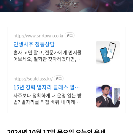
http://www.snrtown.co.kr
광고
인생사주 정통상담
혼자 고민 말고, 전문가에게 먼저물
어보세요, 철학관 찾아헤맸다면, 여
기서 끝내세요
https://soulclass.kr/
광고
15년 경력 별자리 클래스 별자
리로 보는 나
사주보다 정확하게 내 운명 읽는 방
법? 별자리를 직접 배워 내 미래를
점쳐보세요. 별자리로 나의 성향을
이해해보세요.
2024년 10월 17일 목요일 오늘의 운세