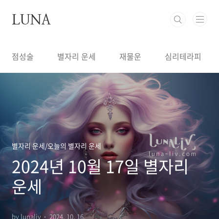
본문 바로가기
LUNA
점성술
별자리 운세
재물운
심리테라피
별자리 운세/오늘의 별자리 운세
2024년 10월 17일 별자리
운세
by lunaliv
2024. 10. 16.